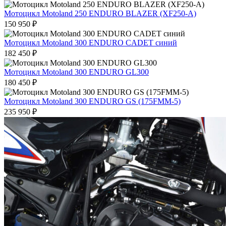
на
Этот
Мотоцикл Motoland 250 ENDURO BLAZER (XF250-A)
странице
товар
150 950
₽
товара.
имеет
несколько
Мотоцикл Motoland 300 ENDURO CADET синий
вариаций.
182 450
₽
Опции
можно
Мотоцикл Motoland 300 ENDURO GL300
выбрать
180 450
₽
на
странице
Мотоцикл Motoland 300 ENDURO GS (175FMM-5)
товара.
235 950
₽