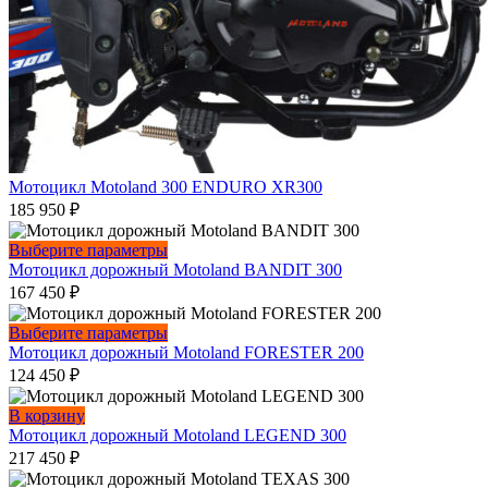
Мотоцикл Motoland 300 ENDURO XR300
185 950
₽
Этот
Выберите параметры
товар
Мотоцикл дорожный Motoland BANDIT 300
имеет
167 450
₽
несколько
вариаций.
Этот
Выберите параметры
Опции
товар
Мотоцикл дорожный Motoland FORESTER 200
можно
имеет
124 450
₽
выбрать
несколько
на
вариаций.
В корзину
странице
Опции
Мотоцикл дорожный Motoland LEGEND 300
товара.
можно
217 450
₽
выбрать