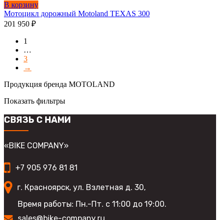
на
В корзину
странице
Мотоцикл дорожный Motoland TEXAS 300
товара.
201 950
₽
1
…
3
→
Продукция бренда MOTOLAND
Показать фильтры
СВЯЗЬ С НАМИ
«BIKE COMPANY»
+7 905 976 81 81
г. Красноярск, ул. Взлетная д. 30,
Время работы: Пн.-Пт. с 11:00 до 19:00.
sales@bike-company.ru