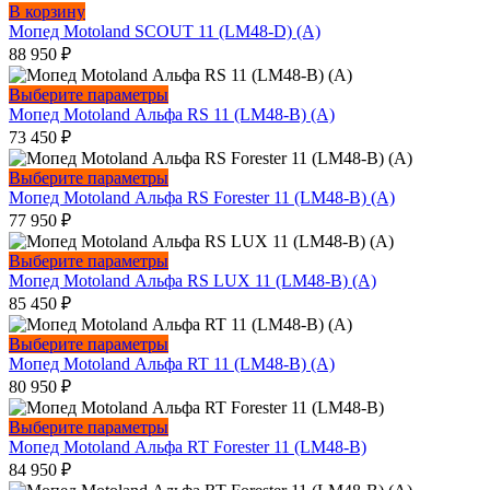
В корзину
Мопед Motoland SCOUT 11 (LM48-D) (A)
88 950
₽
Этот
Выберите параметры
товар
Мопед Motoland Альфа RS 11 (LM48-B) (А)
имеет
73 450
₽
несколько
вариаций.
Этот
Выберите параметры
Опции
товар
Мопед Motoland Альфа RS Forester 11 (LM48-B) (A)
можно
имеет
77 950
₽
выбрать
несколько
на
вариаций.
Этот
Выберите параметры
странице
Опции
товар
Мопед Motoland Альфа RS LUX 11 (LM48-B) (А)
товара.
можно
имеет
85 450
₽
выбрать
несколько
на
вариаций.
Этот
Выберите параметры
странице
Опции
товар
Мопед Motoland Альфа RT 11 (LM48-B) (A)
товара.
можно
имеет
80 950
₽
выбрать
несколько
на
вариаций.
Этот
Выберите параметры
странице
Опции
товар
Мопед Motoland Альфа RT Forester 11 (LM48-B)
товара.
можно
имеет
84 950
₽
выбрать
несколько