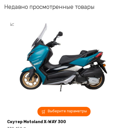
странице
Недавно просмотренные товары
товара.
Этот
Выберите параметры
товар
имеет
Скутер Motoland X-WAY 300
несколько