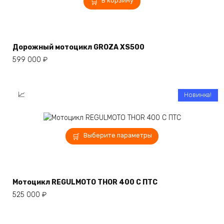
В корзину
Дорожный мотоцикл GROZA XS500
599 000
₽
Новинка!
Этот
Выберите параметры
товар
имеет
несколько
вариаций.
Мотоцикл REGULMOTO THOR 400 С ПТС
Опции
525 000
₽
можно
выбрать
на