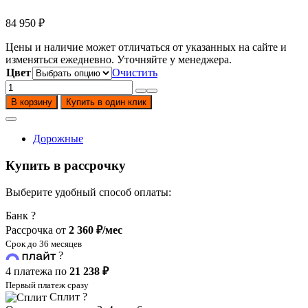
84 950
₽
Цены и наличие может отличаться от указанных на сайте и
изменяться ежедневно. Уточняйте у менеджера.
Цвет
Очистить
Количество
товара
В корзину
Купить в один клик
Мопед
Motoland
Альфа
Дорожные
RT
Forester
Купить в рассрочку
11
(LM48-
Выберите удобный способ оплаты:
B)
(A)
Банк
?
Рассрочка от
2 360 ₽/мес
Срок до 36 месяцев
?
4 платежа по
21 238 ₽
Первый платеж сразу
Сплит
?