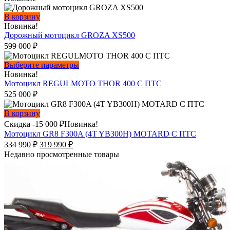
В корзину
Новинка!
Дорожный мотоцикл GROZA XS500
599 000
₽
Этот
Выберите параметры
товар
Новинка!
имеет
Мотоцикл REGULMOTO THOR 400 С ПТС
несколько
525 000
₽
вариаций.
Опции
В корзину
можно
Скидка -
15 000
₽
Новинка!
выбрать
Мотоцикл GR8 F300A (4T YB300H) MOTARD С ПТС
на
Первоначальная
Текущая
334 990
₽
319 990
₽
странице
цена
цена:
Недавно просмотренные товары
товара.
составляла
319
334
990
990
₽.
₽.