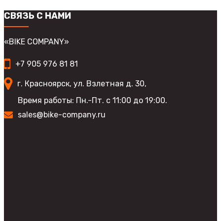
выбрать
несколько
на
вариаций.
СВЯЗЬ С НАМИ
странице
Опции
товара.
можно
выбрать
«BIKE COMPANY»
на
странице
+7 905 976 81 81
товара.
г. Красноярск, ул. Взлетная д. 30,
Время работы: Пн.-Пт. с 11:00 до 19:00.
sales@bike-company.ru