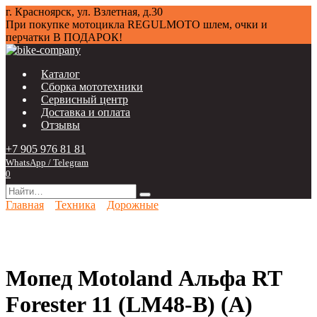
Перейти
г. Красноярск, ул. Взлетная, д.30
к
При покупке мотоцикла
REGULMOTO
шлем, очки и
содержанию
перчатки В ПОДАРОК!
Каталог
Сборка мототехники
Сервисный центр
Доставка и оплата
Отзывы
+7 905 976 81 81
WhatsApp / Telegram
0
Search
for:
Главная
Техника
Дорожные
Мопед Motoland Альфа RT
Forester 11 (LM48-B) (A)