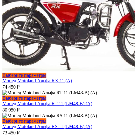
Этот
Выберите параметры
товар
Мопед Motoland Альфа RX 11 (А)
имеет
74 450
₽
несколько
вариаций.
Этот
Выберите параметры
Опции
товар
Мопед Motoland Альфа RT 11 (LM48-B) (A)
можно
имеет
80 950
₽
выбрать
несколько
на
вариаций.
Этот
Выберите параметры
странице
Опции
товар
Мопед Motoland Альфа RS 11 (LM48-B) (А)
товара.
можно
имеет
73 450
₽