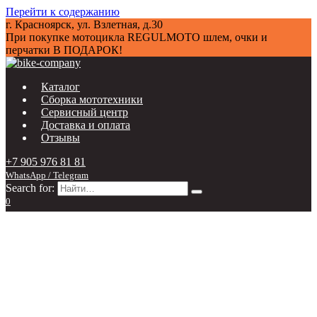
Перейти к содержанию
г. Красноярск, ул. Взлетная, д.30
При покупке мотоцикла
REGULMOTO
шлем, очки и
перчатки В ПОДАРОК!
Каталог
Сборка мототехники
Сервисный центр
Доставка и оплата
Отзывы
+7 905 976 81 81
WhatsApp / Telegram
Search for:
0