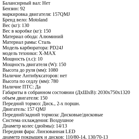
Балансирный вал: Нет
Бензин: 92
маркировка двигателя: 157QMJ
Бренд вело: Motoland
Вес (кг): 130
Вес в коробке (кг): 150
Материал обода: Алюминий
Материал рамы: Сталь
Модель карбюратора: PD24J
модель техники: X-MAX
Мощность (л.с): 10
Мощность двигателя (W): 150
Высота до руля (мм): 1080
Наличие Антибуксаторов: нет
Высота по седлу (мм): 780
Наличие ПТС: Да
Габариты в собранном состоянии (ДхШхВ): 2030х750х1320
объем двигателя: 150
Передний тормоз: Диск., 2-х поршн.
Двигатель: 157 QMJ
Передний/задний тормоза: Дисковые/дисковые
Система охлаждения: Воздушное
Диаметр колес (дюймы): 14/13
Передняя фара: Линзованная LED
диаметр покрышек и дисков: 110/80-14, 130/70-13