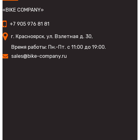
товара.
можно
выбрать
«BIKE COMPANY»
на
странице
+7 905 976 81 81
товара.
г. Красноярск, ул. Взлетная д. 30,
Время работы: Пн.-Пт. с 11:00 до 19:00.
sales@bike-company.ru