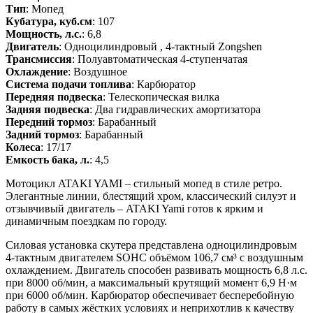
Тип
: Мопед
Кубатура, куб.см
: 107
Мощность, л.с.
: 6,8
Двигатель
: Одноцилиндровый , 4-тактный Zongshen
Трансмиссия
: Полуавтоматическая 4-ступенчатая
Охлаждение
: Воздушное
Система подачи топлива
: Карбюратор
Передняя подвеска
: Телескопическая вилка
Задняя подвеска
: Два гидравлических амортизатора
Передний тормоз
: Барабанный
Задний тормоз
: Барабанный
Колеса
: 17/17
Емкость бака, л.
: 4,5
Мотоцикл ATAKI YAMI – стильный мопед в стиле ретро.
Элегантные линии, блестящий хром, классический силуэт и
отзывчивый двигатель – ATAKI Yami готов к ярким и
динамичным поездкам по городу.
Силовая установка скутера представлена одноцилиндровым
4-тактным двигателем SOHC объёмом 106,7 см³ с воздушным
охлаждением. Двигатель способен развивать мощность 6,8 л.с.
при 8000 об/мин, а максимальный крутящий момент 6,9 Н·м
при 6000 об/мин. Карбюратор обеспечивает бесперебойную
работу в самых жёстких условиях и неприхотлив к качеству