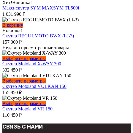
товар
Хит!
Новинка!
имеет
Максискутер SYM MAXSYM TL500i
несколько
1 031 990
₽
вариаций.
Опции
В корзину
можно
Новинка!
выбрать
Скутер REGULMOTO BWX (LJ-3)
на
157 000
₽
странице
Недавно просмотренные товары
товара.
Этот
Выберите параметры
товар
Скутер Motoland X-WAY 300
имеет
332 450
₽
несколько
вариаций.
Этот
Выберите параметры
Опции
товар
Скутер Motoland VULKAN 150
можно
имеет
155 950
₽
выбрать
несколько
на
вариаций.
Этот
Выберите параметры
странице
Опции
товар
Скутер Motoland VR 150
товара.
можно
имеет
110 450
₽
выбрать
несколько
на
вариаций.
СВЯЗЬ С НАМИ
странице
Опции