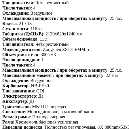
Тип двигателя
: Четырехтактный
Число тактов
: 4
Охлаждение
: Воздушное
Максимальная мощность / при оборотах в минуту
: 25 л.с.
Колеса
: 21 / 18
Сухая масса
: 116 кг
Габариты (ДхШхВ)
: 2120х820х1240 мм
Объем бензобака
: 11 л
Тип двигателя
: Четырехтактный
Модель двигателя
: Zongshen ZS175FMM-5
Объем двигателя
: 300 см3
Число цилиндров
: 1
Число тактов
: 4
Максимальная мощность / при оборотах в минуту
: 25 л.с.
Максимальный момент / при оборотах в минуту
: 22 Нм
Охлаждение
: Воздушное
Карбюратор
: NB-PE30
Тип зажигания
: CDI
Электростартер
: Да
Кикстартер
: Да
Трансмиссия
: МКПП 5 передач
Сцепление
: Многодисковое, в масляной ванне
Размер рамы
: Полноразмерная
Рама
: Хромомолибденовая усиленная
Передняя подвеска
: Полностью регулируемая, SX 880mmx53x5