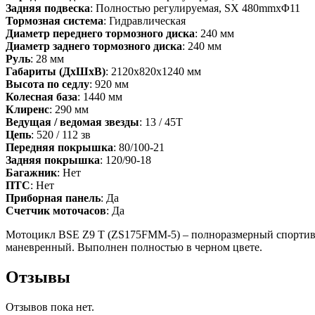
Задняя подвеска
: Полностью регулируемая, SX 480mmxΦ11
Тормозная система
: Гидравлическая
Диаметр переднего тормозного диска
: 240 мм
Диаметр заднего тормозного диска
: 240 мм
Руль
: 28 мм
Габариты (ДхШхВ)
: 2120х820х1240 мм
Высота по седлу
: 920 мм
Колесная база
: 1440 мм
Клиренс
: 290 мм
Ведущая / ведомая звезды
: 13 / 45T
Цепь
: 520 / 112 зв
Передняя покрышка
: 80/100-21
Задняя покрышка
: 120/90-18
Багажник
: Нет
ПТС
: Нет
Приборная панель
: Да
Счетчик моточасов
: Да
Мотоцикл BSE Z9 T (ZS175FMM-5) – полноразмерный спортивн
маневренный. Выполнен полностью в черном цвете.
Отзывы
Отзывов пока нет.