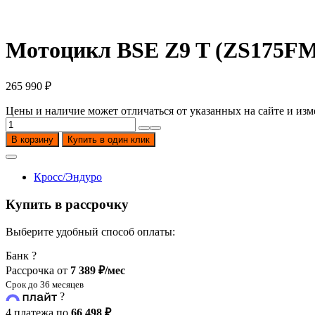
Мотоцикл BSE Z9 T (ZS175F
265 990
₽
Цены и наличие может отличаться от указанных на сайте и изм
Количество
товара
В корзину
Купить в один клик
Мотоцикл
BSE
Z9
Кросс/Эндуро
T
(ZS175FMM-
Купить в рассрочку
5)
Выберите удобный способ оплаты:
Банк
?
Рассрочка от
7 389 ₽/мес
Срок до 36 месяцев
?
4 платежа по
66 498 ₽