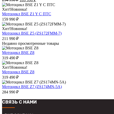
несколько
цена
цена:
вариаций.
составляла
189
Этот
Хит!
Новинка!
Опции
234
990
товар
Мотоцикл BSE Z1 Y С ПТС
можно
990
₽.
имеет
159 990
₽
выбрать
₽.
несколько
на
вариаций.
Этот
Хит!
Новинка!
странице
Опции
товар
Мотоцикл BSE Z5 (ZS172FMM-7)
товара.
можно
имеет
211 990
₽
выбрать
несколько
Недавно просмотренные товары
на
вариаций.
странице
Опции
Мотоцикл BSE Z8
товара.
можно
319 490
₽
выбрать
на
Этот
Хит!
Новинка!
странице
товар
Мотоцикл BSE Z8
товара.
имеет
319 490
₽
несколько
вариаций.
Этот
Мотоцикл BSE Z7 (ZS174MN-5A)
Опции
товар
284 990
₽
можно
имеет
выбрать
несколько
СВЯЗЬ С НАМИ
на
вариаций.
странице
Опции
товара.
можно