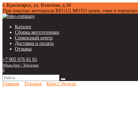
Перейти
г. Красноярск, ул. Взлетная, д.30
к
При покупке мотоцикла
REGULMOTO
шлем, очки и перчат
содержанию
Каталог
Сборка мототехники
Сервисный центр
Доставка и оплата
Отзывы
+7 905 976 81 81
WhatsApp / Telegram
0
Search
for:
Главная
Техника
Кросс/Эндуро