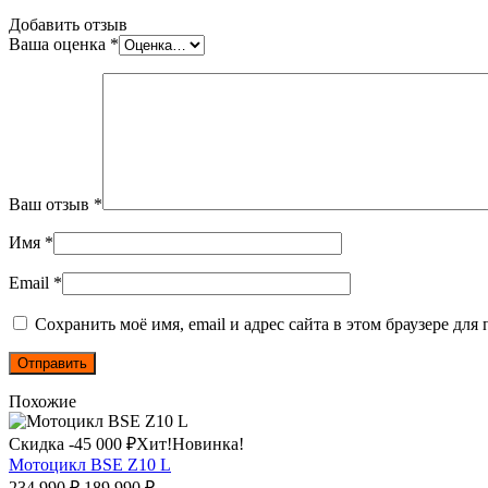
Добавить отзыв
Ваша оценка
*
Ваш отзыв
*
Имя
*
Email
*
Сохранить моё имя, email и адрес сайта в этом браузере д
Похожие
Этот
Скидка -
45 000
₽
Хит!
Новинка!
товар
Мотоцикл BSE Z10 L
имеет
Первоначальная
Текущая
234 990
₽
189 990
₽