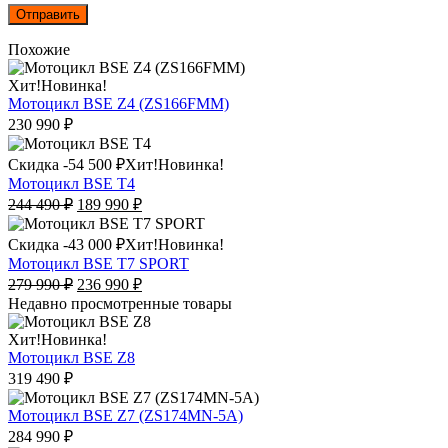
Похожие
Хит!
Новинка!
Мотоцикл BSE Z4 (ZS166FMM)
230 990
₽
Этот
Скидка -
54 500
₽
Хит!
Новинка!
товар
Мотоцикл BSE Т4
имеет
Первоначальная
Текущая
244 490
₽
189 990
₽
несколько
цена
цена:
вариаций.
составляла
189
Этот
Скидка -
43 000
₽
Хит!
Новинка!
Опции
244
990
товар
Мотоцикл BSE T7 SPORT
можно
490
₽.
имеет
Первоначальная
Текущая
279 990
₽
236 990
₽
выбрать
₽.
несколько
цена
цена:
Недавно просмотренные товары
на
вариаций.
составляла
236
странице
Опции
279
990
Этот
Хит!
Новинка!
товара.
можно
990
₽.
товар
Мотоцикл BSE Z8
выбрать
₽.
имеет
319 490
₽
на
несколько
странице
вариаций.
Этот
Мотоцикл BSE Z7 (ZS174MN-5A)
товара.
Опции
товар
284 990
₽
можно