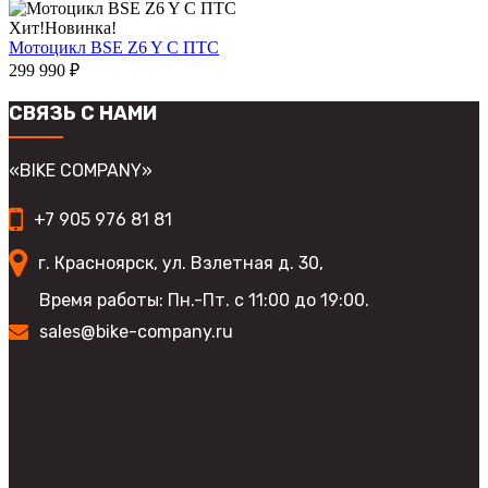
имеет
выбрать
несколько
Хит!
Новинка!
на
вариаций.
Мотоцикл BSE Z6 Y С ПТС
странице
Опции
299 990
₽
товара.
можно
выбрать
СВЯЗЬ С НАМИ
на
странице
товара.
«BIKE COMPANY»
+7 905 976 81 81
г. Красноярск, ул. Взлетная д. 30,
Время работы: Пн.-Пт. с 11:00 до 19:00.
sales@bike-company.ru