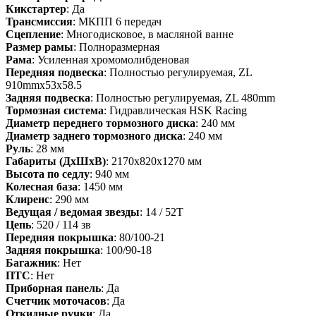
Кикстартер
: Да
Трансмиссия
: МКПП 6 передач
Сцепление
: Многодисковое, в масляной ванне
Размер рамы
: Полноразмерная
Рама
: Усиленная хромомолибденовая
Передняя подвеска
: Полностью регулируемая, ZL
910mmx53x58.5
Задняя подвеска
: Полностью регулируемая, ZL 480mm
Тормозная система
: Гидравлическая HSK Racing
Диаметр переднего тормозного диска
: 240 мм
Диаметр заднего тормозного диска
: 240 мм
Руль
: 28 мм
Габариты (ДхШхВ)
: 2170х820х1270 мм
Высота по седлу
: 940 мм
Колесная база
: 1450 мм
Клиренс
: 290 мм
Ведущая / ведомая звезды
: 14 / 52T
Цепь
: 520 / 114 зв
Передняя покрышка
: 80/100-21
Задняя покрышка
: 100/90-18
Багажник
: Нет
ПТС
: Нет
Приборная панель
: Да
Счетчик моточасов
: Да
Откидные ручки
: Да