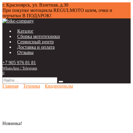
Перейти
г. Красноярск, ул. Взлетная, д.30
к
При покупке мотоцикла
REGULMOTO
шлем, очки и
содержанию
перчатки В ПОДАРОК!
Каталог
Сборка мототехники
Сервисный центр
Доставка и оплата
Отзывы
+7 905 976 81 81
WhatsApp / Telegram
0
Search
for:
Главная
Техника
Квадроциклы
Новинка!