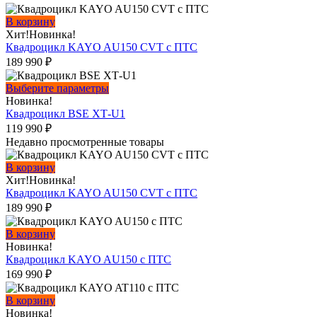
В корзину
Хит!
Новинка!
Квадроцикл KAYO AU150 CVT с ПТС
189 990
₽
Этот
Выберите параметры
товар
Новинка!
имеет
Квадроцикл BSE ХТ-U1
несколько
119 990
₽
вариаций.
Недавно просмотренные товары
Опции
можно
В корзину
выбрать
Хит!
Новинка!
на
Квадроцикл KAYO AU150 CVT с ПТС
странице
189 990
₽
товара.
В корзину
Новинка!
Квадроцикл KAYO AU150 с ПТС
169 990
₽
В корзину
Новинка!