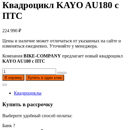
Квадроцикл KAYO AU180 с
ПТС
224 990
₽
Цены и наличие может отличаться от указанных на сайте и
изменяться ежедневно. Уточняйте у менеджера.
Компания
BIKE-COMPANY
предлагает новый квадроцикл
KAYO AU180 с ПТС
Количество
товара
В корзину
Купить в один клик
Квадроцикл
KAYO
AU180
Квадроциклы
с
ПТС
Купить в рассрочку
Выберите удобный способ оплаты:
Банк
?