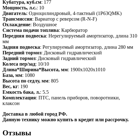
Кубатура, куб.см
: 177
Мощность, л.с.
: 10
Двигатель
: Одноцилиндровый, 4-тактный (1P63QMK)
Трансмиссия
: Вариатор с реверсом (R-N-F)
Охлаждение
: Воздушное
Система подачи топлива
: Карбюратор
Передняя подвеска
: Нерегулируемый амортизатор, длина 310
мм
Задняя подвеска
: Регулируемый амортизатор, длина 280 мм
Передний тормоз
: Дисковый гидравлический
Задний тормоз
: Дисковый гидравлический
Колеса пер/зад
: 10/10
Длина*Ширина*Высота, мм
: 1900x1020x1010
База, мм
: 1080
Высота по седлу, мм
: 805
Вес, кг
: 190
Емкость бака, л.
: 5.5
Комплектация
: ПТС, панель приборов, поворотники,
клаксон
Доставка в любой город РФ.
Данную технику можно купить в кредит или рассрочку.
Отзывы