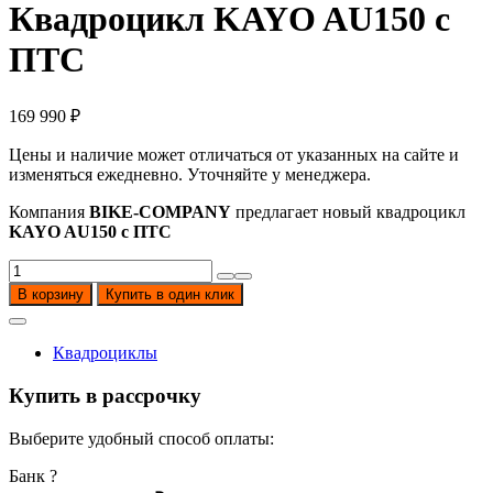
Квадроцикл KAYO AU150 с
ПТС
169 990
₽
Цены и наличие может отличаться от указанных на сайте и
изменяться ежедневно. Уточняйте у менеджера.
Компания
BIKE-COMPANY
предлагает новый квадроцикл
KAYO AU150 с ПТС
Количество
товара
В корзину
Купить в один клик
Квадроцикл
KAYO
AU150
Квадроциклы
с
ПТС
Купить в рассрочку
Выберите удобный способ оплаты:
Банк
?