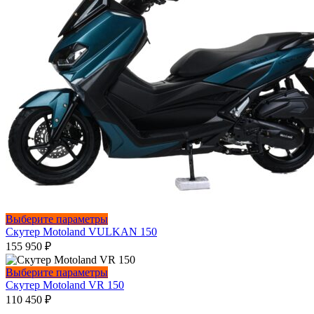
выбрать
на
странице
товара.
Этот
Выберите параметры
товар
Скутер Motoland VULKAN 150
имеет
155 950
₽
несколько
вариаций.
Этот
Выберите параметры
Опции
товар
Скутер Motoland VR 150
можно
имеет
110 450
₽
выбрать
несколько