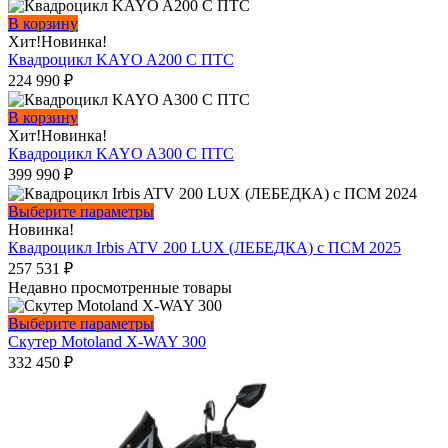
В корзину
Хит!
Новинка!
Квадроцикл KAYO A200 С ПТС
224 990
₽
В корзину
Хит!
Новинка!
Квадроцикл KAYO A300 С ПТС
399 990
₽
Этот
Выберите параметры
товар
Новинка!
имеет
Квадроцикл Irbis ATV 200 LUX (ЛЕБЕДКА) с ПСМ 2025
несколько
257 531
₽
вариаций.
Недавно просмотренные товары
Опции
можно
Этот
Выберите параметры
выбрать
товар
Скутер Motoland X-WAY 300
на
имеет
332 450
₽
странице
несколько
товара.
вариаций.
Опции
можно