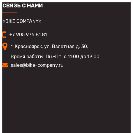
на
вариаций.
СВЯЗЬ С НАМИ
странице
Опции
товара.
можно
выбрать
«BIKE COMPANY»
на
странице
+7 905 976 81 81
товара.
г. Красноярск, ул. Взлетная д. 30,
Время работы: Пн.-Пт. с 11:00 до 19:00.
sales@bike-company.ru