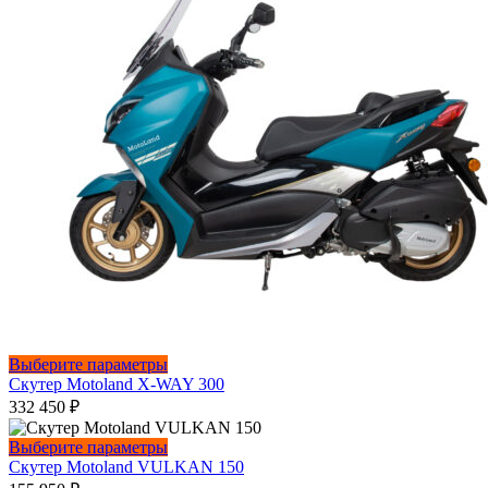
Этот
Выберите параметры
товар
Скутер Motoland X-WAY 300
имеет
332 450
₽
несколько
вариаций.
Этот
Выберите параметры
Опции
товар
Скутер Motoland VULKAN 150
можно
имеет