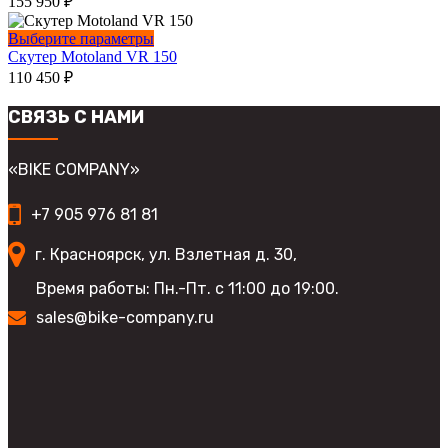
155 950
₽
выбрать
несколько
на
вариаций.
Этот
Выберите параметры
странице
Опции
товар
Скутер Motoland VR 150
товара.
можно
имеет
110 450
₽
выбрать
несколько
на
вариаций.
СВЯЗЬ С НАМИ
странице
Опции
товара.
можно
выбрать
«BIKE COMPANY»
на
странице
+7 905 976 81 81
товара.
г. Красноярск, ул. Взлетная д. 30,
Время работы: Пн.-Пт. с 11:00 до 19:00.
sales@bike-company.ru