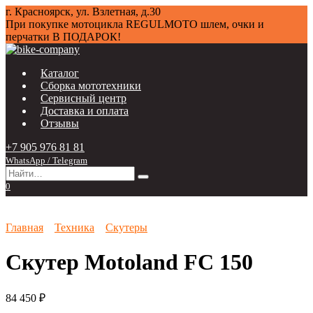
Перейти
г. Красноярск, ул. Взлетная, д.30
к
При покупке мотоцикла
REGULMOTO
шлем, очки и
содержанию
перчатки В ПОДАРОК!
Каталог
Сборка мототехники
Сервисный центр
Доставка и оплата
Отзывы
+7 905 976 81 81
WhatsApp / Telegram
Search
for:
0
Главная
Техника
Скутеры
Скутер Motoland FC 150
84 450
₽