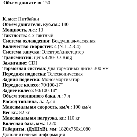
Объем двигателя
150
Класс
: Питбайки
Объем двигателя, куб.см.
: 140
Мощность, л.с.
: 13
Тактность
: 4-x тактный
Система охлаждения
: Воздушная-масляная
Количество скоростей
: 4 (N-1-2-3-4)
Система запуска
: Электро/кикстартер
Трансмиссия
: цепь 428H O-Ring
Зажигание
: CDI
Тормозная система
: Два тормозных диска 300 мм
Передняя подвеска
: Телескопическая
Задняя подвеска
: Моноамортизатор
Переднее колесо
: 70/100-17″
Заднее колесо
: 90/100-14″
Объем топливного бака, л.
: 7 л
Расход топлива, л.
: 2,2 л
Максимальная скорость, км/ч.
: 100 км/ч
Вес кг.
: 82 кг
Максимальная нагрузка, кг.
: 110 кг
Колесная база, мм.
: 1220
Габариты, (ДхШхВ), мм
: 1820х750х1080
Дополнительная информация