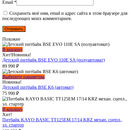
Email
*
Сохранить моё имя, email и адрес сайта в этом браузере для
последующих моих комментариев.
Похожие
В корзину
Хит!
Новинка!
Детский питбайк BSE EVO 110E SA (полуавтомат)
89 990
₽
Этот
Выберите параметры
товар
Новинка!
имеет
Детский питбайк BSE K6 (автомат)
несколько
75 990
₽
вариаций.
Опции
можно
В корзину
выбрать
Хит!
на
Питбайк KAYO BASIC TT125EM 17/14 KRZ механ. сцепл.,
странице
эл. стартер
товара.