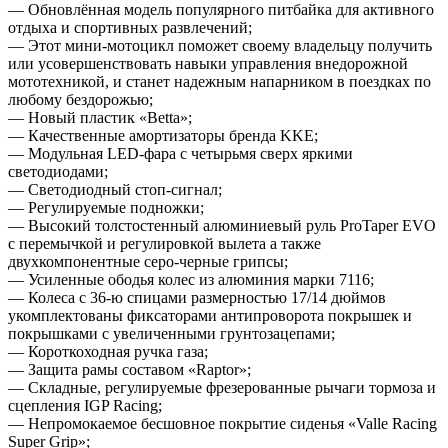
— Обновлённая модель популярного питбайка для активного
отдыха и спортивных развлечений;
— Этот мини-мотоцикл поможет своему владельцу получить
или усовершенствовать навыки управления внедорожной
мототехникой, и станет надежным напарником в поездках по
любому бездорожью;
— Новый пластик «Betta»;
— Качественные амортизаторы бренда KKE;
— Модульная LED-фара с четырьмя сверх яркими
светодиодами;
— Светодиодный стоп-сигнал;
— Регулируемые подножки;
— Высокий толстостенный алюминиевый руль ProTaper EVO
с перемычкой и регулировкой вылета а также
двухкомпонентные серо-черные грипсы;
— Усиленные ободья колес из алюминия марки 7116;
— Колеса с 36-ю спицами размерностью 17/14 дюймов
укомплектованы фиксаторами антипроворота покрышек и
покрышками с увеличенными грунтозацепами;
— Короткоходная ручка газа;
— Защита рамы составом «Raptor»;
— Складные, регулируемые фрезерованные рычаги тормоза и
сцепления IGP Racing;
— Непромокаемое бесшовное покрытие сиденья «Valle Racing
Super Grip»;