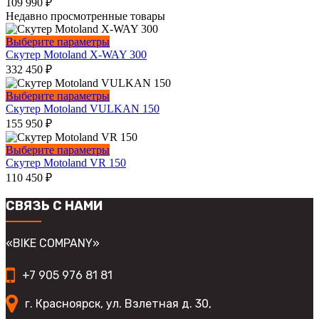
109 990
₽
Недавно просмотренные товары
Этот
Выберите параметры
товар
Скутер Motoland X-WAY 300
имеет
332 450
₽
несколько
вариаций.
Этот
Выберите параметры
Опции
товар
Скутер Motoland VULKAN 150
можно
имеет
155 950
₽
выбрать
несколько
на
вариаций.
Этот
Выберите параметры
странице
Опции
товар
Скутер Motoland VR 150
товара.
можно
имеет
110 450
₽
выбрать
несколько
на
вариаций.
СВЯЗЬ С НАМИ
странице
Опции
товара.
можно
выбрать
«BIKE COMPANY»
на
странице
+7 905 976 81 81
товара.
г. Красноярск, ул. Взлетная д. 30,