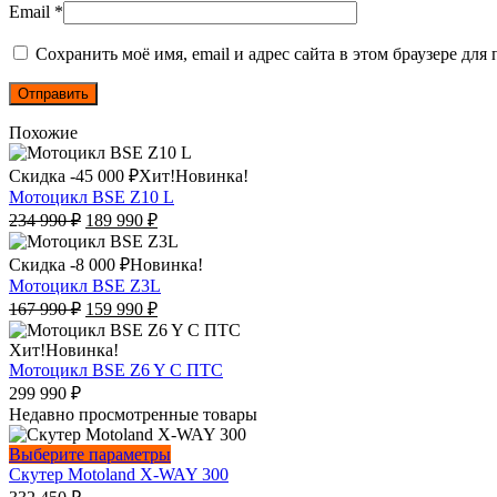
Email
*
Сохранить моё имя, email и адрес сайта в этом браузере д
Похожие
Этот
Скидка -
45 000
₽
Хит!
Новинка!
товар
Мотоцикл BSE Z10 L
имеет
Первоначальная
Текущая
234 990
₽
189 990
₽
несколько
цена
цена:
вариаций.
составляла
189
Этот
Скидка -
8 000
₽
Новинка!
Опции
234
990
товар
Мотоцикл BSE Z3L
можно
990
₽.
имеет
Первоначальная
Текущая
167 990
₽
159 990
₽
выбрать
₽.
несколько
цена
цена:
на
вариаций.
составляла
159
Хит!
Новинка!
странице
Опции
167
990
Мотоцикл BSE Z6 Y С ПТС
товара.
можно
990
₽.
299 990
₽
выбрать
₽.
Недавно просмотренные товары
на
странице
Этот
Выберите параметры
товара.
товар
Скутер Motoland X-WAY 300
имеет