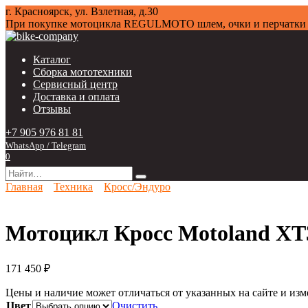
Перейти
г. Красноярск, ул. Взлетная, д.30
к
При покупке мотоцикла
REGULMOTO
шлем, очки и перчат
содержанию
Каталог
Сборка мототехники
Сервисный центр
Доставка и оплата
Отзывы
+7 905 976 81 81
WhatsApp / Telegram
0
Search
for:
Главная
Техника
Кросс/Эндуро
Мотоцикл Кросс Motoland X
171 450
₽
Цены и наличие может отличаться от указанных на сайте и изм
Цвет
Очистить