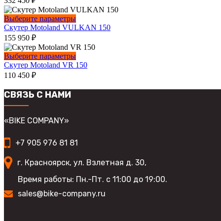
332 450
₽
несколько
вариаций.
Этот
Выберите параметры
Опции
товар
Скутер Motoland VULKAN 150
можно
имеет
155 950
₽
выбрать
несколько
на
вариаций.
Этот
Выберите параметры
странице
Опции
товар
Скутер Motoland VR 150
товара.
можно
имеет
110 450
₽
выбрать
несколько
на
вариаций.
СВЯЗЬ С НАМИ
странице
Опции
товара.
можно
выбрать
«BIKE COMPANY»
на
странице
+7 905 976 81 81
товара.
г. Красноярск, ул. Взлетная д. 30,
Время работы: Пн.-Пт. с 11:00 до 19:00.
sales@bike-company.ru