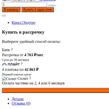
Количество
товара
В корзину
Купить в один клик
Мотоцикл
Кросс
Motoland
Кросс/Эндуро
XT300
HS
Купить в рассрочку
175FMM
(PR5)
Выберите удобный способ оплаты:
ПТС
Банк
?
Рассрочка от
4 763 ₽/мес
Срок до 36 месяцев
?
4 платежа по
42 863 ₽
Первый платеж сразу
Сплит
?
Оплата частями на 2, 4 или 6 месяцев
Детали
Отзывы (0)