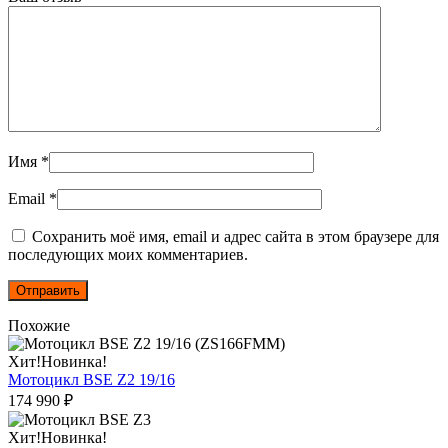
Имя
*
Email
*
Сохранить моё имя, email и адрес сайта в этом браузере для
последующих моих комментариев.
Похожие
Этот
Хит!
Новинка!
товар
Мотоцикл BSE Z2 19/16
имеет
174 990
₽
несколько
вариаций.
Этот
Хит!
Новинка!