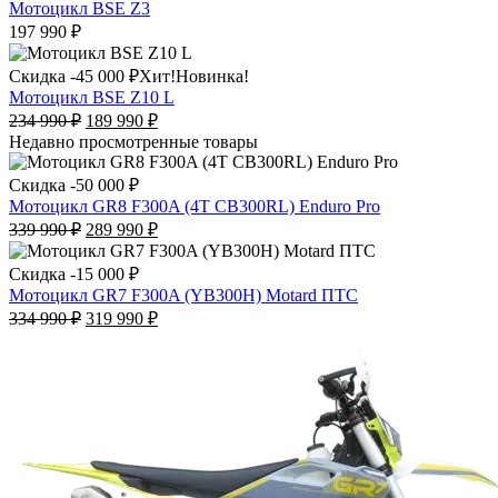
Опции
товар
Мотоцикл BSE Z3
можно
имеет
197 990
₽
выбрать
несколько
на
вариаций.
Этот
Скидка -
45 000
₽
Хит!
Новинка!
странице
Опции
товар
Мотоцикл BSE Z10 L
товара.
можно
имеет
Первоначальная
Текущая
234 990
₽
189 990
₽
выбрать
несколько
цена
цена:
Недавно просмотренные товары
на
вариаций.
составляла
189
странице
Опции
234
990
Скидка -
50 000
₽
товара.
можно
990
₽.
Мотоцикл GR8 F300A (4T CB300RL) Enduro Pro
выбрать
₽.
Первоначальная
Текущая
339 990
₽
289 990
₽
на
цена
цена:
странице
составляла
289
товара.
Скидка -
15 000
₽
339
990
Мотоцикл GR7 F300A (YB300H) Motard ПТС
990
₽.
Первоначальная
Текущая
334 990
₽
319 990
₽
₽.
цена
цена:
составляла
319
334
990
990
₽.
₽.