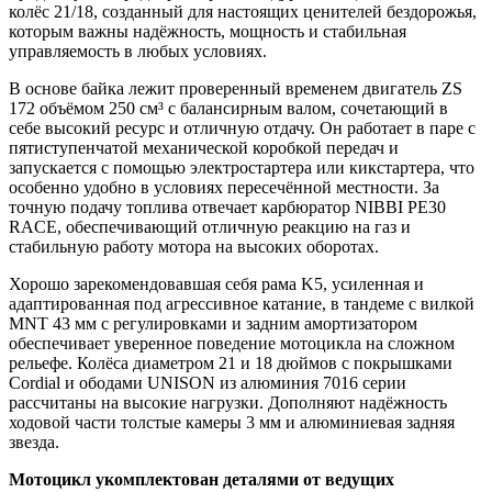
колёс 21/18, созданный для настоящих ценителей бездорожья,
которым важны надёжность, мощность и стабильная
управляемость в любых условиях.
В основе байка лежит проверенный временем двигатель ZS
172 объёмом 250 см³ с балансирным валом, сочетающий в
себе высокий ресурс и отличную отдачу. Он работает в паре с
пятиступенчатой механической коробкой передач и
запускается с помощью электростартера или кикстартера, что
особенно удобно в условиях пересечённой местности. За
точную подачу топлива отвечает карбюратор NIBBI PE30
RACE, обеспечивающий отличную реакцию на газ и
стабильную работу мотора на высоких оборотах.
Хорошо зарекомендовавшая себя рама K5, усиленная и
адаптированная под агрессивное катание, в тандеме с вилкой
MNT 43 мм с регулировками и задним амортизатором
обеспечивает уверенное поведение мотоцикла на сложном
рельефе. Колёса диаметром 21 и 18 дюймов с покрышками
Cordial и ободами UNISON из алюминия 7016 серии
рассчитаны на высокие нагрузки. Дополняют надёжность
ходовой части толстые камеры 3 мм и алюминиевая задняя
звезда.
Мотоцикл укомплектован деталями от ведущих