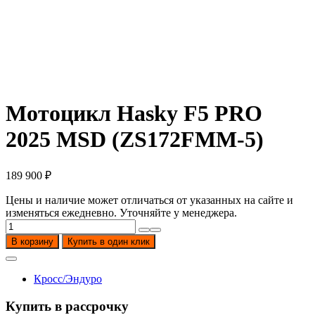
Мотоцикл Hasky F5 PRO
2025 MSD (ZS172FMM-5)
189 900
₽
Цены и наличие может отличаться от указанных на сайте и
изменяться ежедневно. Уточняйте у менеджера.
Количество
товара
В корзину
Купить в один клик
Мотоцикл
Hasky
F5
Кросс/Эндуро
PRO
2025
Купить в рассрочку
MSD