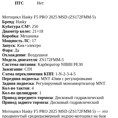
ПТС
Нет
Мотоцикл Hasky F5 PRO 2025 MSD (ZS172FMM-5)
Бренд
: Hasky
Кубатура СМ³
: 250
Диаметр колес
: 21×18
Коробка
: Механика
Мощность ЛС
: 17
Запуск
: Кик+электро
Фара
: Да
Охлаждение
: Воздушное
Модель двигателя
: ZS172FMM-5
Система питания
: Карбюратор NIBBI PE30
Зажигание
: CDI
Схема переключения КПП
: 1-N-2-3-4-5
Передняя подвеска
: MNT 43мм с регулировками
Задняя подвеска
: Регулируемый моноамортизатор MNT
Кол-во тактов
: 4
Кол-во цилиндров
: 1
Привод переднего тормоза
: Дисковый гидравлический
Привод заднего тормоза
: Дисковый гидравлический
Мотоцикл Hasky F5 PRO 2025 MSD (ZS172FMM-5) — это
продвинутый среднеразмерный эндуро-мотоцикл на базе