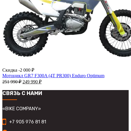
Скидка -
2 000
₽
Мотоцикл GR7 F300A (4T PR300) Enduro Optimum
Первоначальная
Текущая
251 990
₽
249 990
₽
цена
цена:
составляла
249
СВЯЗЬ С НАМИ
251
990
990
₽.
₽.
«BIKE COMPANY»
+7 905 976 81 81