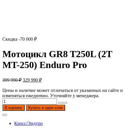
Скидка -
70 000
₽
Мотоцикл GR8 T250L (2T
MT-250) Enduro Pro
Первоначальная
Текущая
399 990
₽
329 990
₽
цена
цена:
составляла
329
Цены и наличие может отличаться от указанных на сайте и
399
990
изменяться ежедневно. Уточняйте у менеджера.
990
Количество
₽.
товара
₽.
В корзину
Купить в один клик
Мотоцикл
GR8
T250L
Кросс/Эндуро
(2T