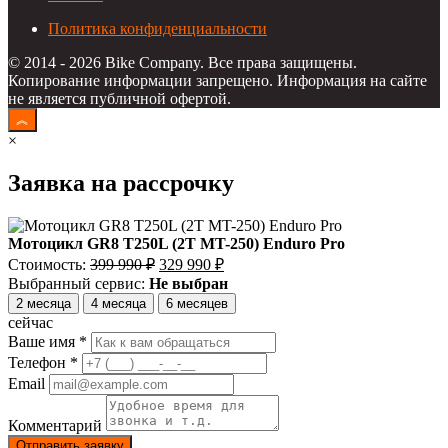
Политика конфиденциальности
© 2014 - 2026 Bike Company. Все права защищены.
Копирование информации запрещено. Информация на сайте
не является публичной офертой.
×
Заявка на рассрочку
Мотоцикл GR8 T250L (2T MT-250) Enduro Pro
Первоначальная
Текущая
Стоимость:
399 990
₽
329 990
₽
цена
цена:
Выбранный сервис:
Не выбран
составляла
329
2 месяца
4 месяца
6 месяцев
399
990
сейчас
990
₽.
Ваше имя *
₽.
Телефон *
Email
Комментарий
Отправить заявку