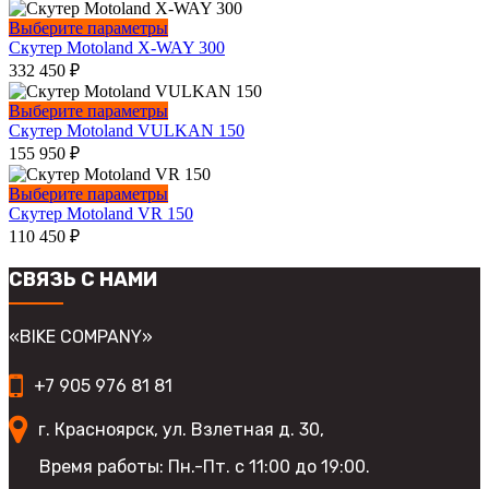
составляла
159
странице
Опции
167
990
Этот
Выберите параметры
товара.
можно
990
₽.
товар
Скутер Motoland X-WAY 300
выбрать
₽.
имеет
332 450
₽
на
несколько
странице
вариаций.
Этот
Выберите параметры
товара.
Опции
товар
Скутер Motoland VULKAN 150
можно
имеет
155 950
₽
выбрать
несколько
на
вариаций.
Этот
Выберите параметры
странице
Опции
товар
Скутер Motoland VR 150
товара.
можно
имеет
110 450
₽
выбрать
несколько
на
вариаций.
СВЯЗЬ С НАМИ
странице
Опции
товара.
можно
выбрать
«BIKE COMPANY»
на
странице
+7 905 976 81 81
товара.
г. Красноярск, ул. Взлетная д. 30,
Время работы: Пн.-Пт. с 11:00 до 19:00.