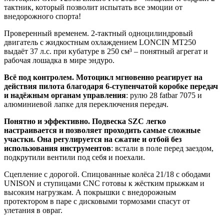
тактник, который позволит испытать все эмоции от
внедорожного спорта!
Проверенный временем. 2-тактный одноцилиндровый
двигатель с жидкостным охлаждением LONCIN MT250
выдаёт 37 л.с. при кубатуре в 250 см³ – понятный агрегат и
рабочая лошадка в мире эндуро.
Всё под контролем. Мотоцикл мгновенно реагирует на
действия пилота благодаря 6-ступенчатой коробке передач
и надёжным органам управления
: рулю 28 fatbar 7075 и
алюминиевой лапке для переключения передач.
Понятно и эффективно. Подвеска SZC легко
настраивается и позволяет проходить самые сложные
участки. Она регулируется на сжатие и отбой без
использования инструментов
: встали в поле перед заездом,
подкрутили вентили под себя и поехали.
Сцепление с дорогой. Спицованные колёса 21/18 с ободами
UNISON и ступицами CNC готовы к жёстким прыжкам и
высоким нагрузкам. А покрышки с внедорожным
протектором в паре с дисковыми тормозами спасут от
улетания в овраг.