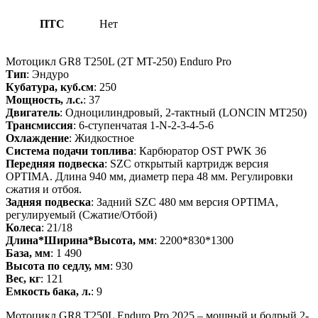
ПТС
Нет
Мотоцикл GR8 T250L (2T MT-250) Enduro Pro
Тип
: Эндуро
Кубатура, куб.см
: 250
Мощность, л.с.
: 37
Двигатель
: Одноцилиндровый, 2-тактный (LONCIN MT250)
Трансмиссия
: 6-ступенчатая 1-N-2-3-4-5-6
Охлаждение
: Жидкостное
Система подачи топлива
: Карбюратор OST PWK 36
Передняя подвеска
: SZC открытый картридж версия
OPTIMA. Длина 940 мм, диаметр пера 48 мм. Регулировки
сжатия и отбоя.
Задняя подвеска
: Задний SZC 480 мм версия OPTIMA,
регулируемый (Сжатие/Отбой)
Колеса
: 21/18
Длина*Ширина*Высота, мм
: 2200*830*1300
База, мм
: 1 490
Высота по седлу, мм
: 930
Вес, кг
: 121
Емкость бака, л.
: 9
Мотоцикл GR8 T250L Enduro Pro 2025 – мощный и бодрый 2-