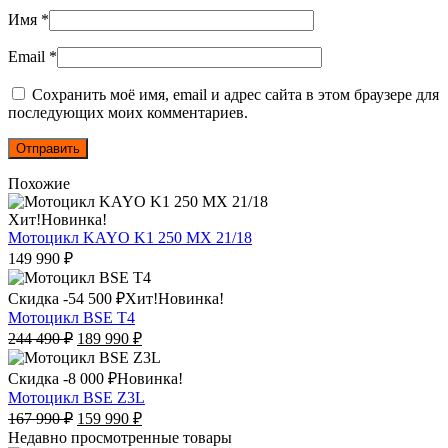
Имя
*
Email
*
Сохранить моё имя, email и адрес сайта в этом браузере для
последующих моих комментариев.
Похожие
Хит!
Новинка!
Мотоцикл KAYO K1 250 MX 21/18
149 990
₽
Этот
Скидка -
54 500
₽
Хит!
Новинка!
товар
Мотоцикл BSE Т4
имеет
Первоначальная
Текущая
244 490
₽
189 990
₽
несколько
цена
цена:
вариаций.
составляла
189
Этот
Скидка -
8 000
₽
Новинка!
Опции
244
990
товар
Мотоцикл BSE Z3L
можно
490
₽.
имеет
Первоначальная
Текущая
167 990
₽
159 990
₽
выбрать
₽.
несколько
цена
цена:
Недавно просмотренные товары
на
вариаций.