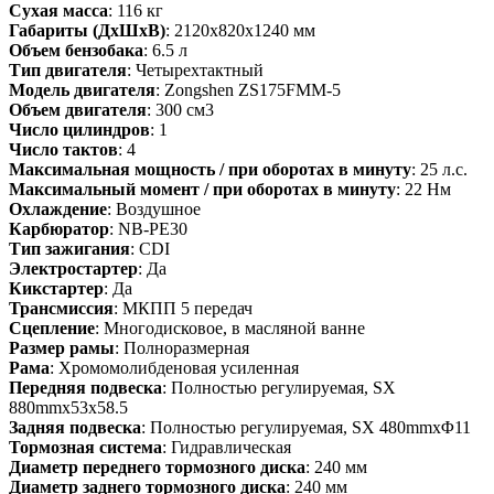
Сухая масса
: 116 кг
Габариты (ДхШхВ)
: 2120х820х1240 мм
Объем бензобака
: 6.5 л
Тип двигателя
: Четырехтактный
Модель двигателя
: Zongshen ZS175FMM-5
Объем двигателя
: 300 см3
Число цилиндров
: 1
Число тактов
: 4
Максимальная мощность / при оборотах в минуту
: 25 л.с.
Максимальный момент / при оборотах в минуту
: 22 Нм
Охлаждение
: Воздушное
Карбюратор
: NB-PE30
Тип зажигания
: CDI
Электростартер
: Да
Кикстартер
: Да
Трансмиссия
: МКПП 5 передач
Сцепление
: Многодисковое, в масляной ванне
Размер рамы
: Полноразмерная
Рама
: Хромомолибденовая усиленная
Передняя подвеска
: Полностью регулируемая, SX
880mmx53x58.5
Задняя подвеска
: Полностью регулируемая, SX 480mmxΦ11
Тормозная система
: Гидравлическая
Диаметр переднего тормозного диска
: 240 мм
Диаметр заднего тормозного диска
: 240 мм