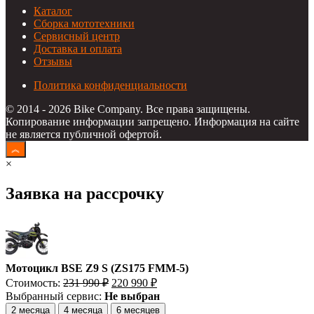
Каталог
Сборка мототехники
Сервисный центр
Доставка и оплата
Отзывы
Политика конфиденциальности
© 2014 - 2026 Bike Company. Все права защищены.
Копирование информации запрещено. Информация на сайте
не является публичной офертой.
×
Заявка на рассрочку
Мотоцикл BSE Z9 S (ZS175 FMM-5)
Первоначальная
Текущая
Стоимость:
231 990
₽
220 990
₽
цена
цена:
Выбранный сервис:
Не выбран
составляла
220
2 месяца
4 месяца
6 месяцев