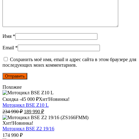
Имя
*
Email
*
Сохранить моё имя, email и адрес сайта в этом браузере для
последующих моих комментариев.
Похожие
Этот
Скидка -
45 000
₽
Хит!
Новинка!
товар
Мотоцикл BSE Z10 L
имеет
Первоначальная
Текущая
234 990
₽
189 990
₽
несколько
цена
цена:
вариаций.
составляла
189
Этот
Хит!
Новинка!
Опции
234
990
товар
Мотоцикл BSE Z2 19/16
можно
990
₽.
имеет
174 990
₽
выбрать