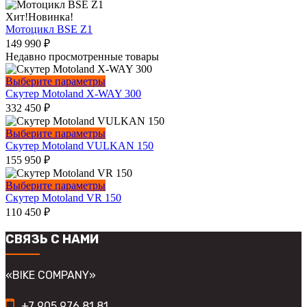
₽.
несколько
на
вариаций.
Этот
Хит!
Новинка!
странице
Опции
товар
Мотоцикл BSE Z1
товара.
можно
имеет
149 990
₽
выбрать
несколько
Недавно просмотренные товары
на
вариаций.
странице
Опции
Этот
Выберите параметры
товара.
можно
товар
Скутер Motoland X-WAY 300
выбрать
имеет
332 450
₽
на
несколько
странице
вариаций.
Этот
Выберите параметры
товара.
Опции
товар
Скутер Motoland VULKAN 150
можно
имеет
155 950
₽
выбрать
несколько
на
вариаций.
Этот
Выберите параметры
странице
Опции
товар
Скутер Motoland VR 150
товара.
можно
имеет
110 450
₽
выбрать
несколько
на
вариаций.
СВЯЗЬ С НАМИ
странице
Опции
товара.
можно
выбрать
«BIKE COMPANY»
на
странице
+7 905 976 81 81