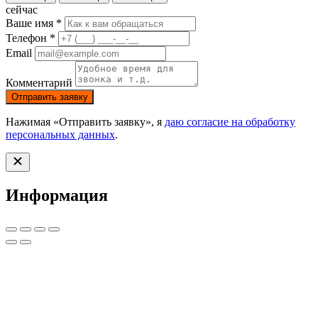
231
990
сейчас
990
₽.
Ваше имя *
₽.
Телефон *
Email
Комментарий
Отправить заявку
Нажимая «Отправить заявку», я
даю согласие на обработку
персональных данных
.
Информация