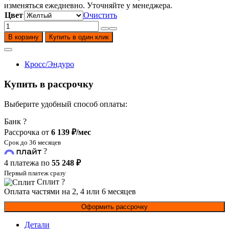
231
990
изменяться ежедневно. Уточняйте у менеджера.
990
₽.
Цвет
Очистить
₽.
Количество
товара
В корзину
Купить в один клик
Мотоцикл
BSE
Z9
Кросс/Эндуро
S
(ZS175
Купить в рассрочку
FMM-
5)
Выберите удобный способ оплаты:
Банк
?
Рассрочка от
6 139 ₽/мес
Срок до 36 месяцев
?
4 платежа по
55 248 ₽
Первый платеж сразу
Сплит
?
Оплата частями на 2, 4 или 6 месяцев
Оформить рассрочку
Детали