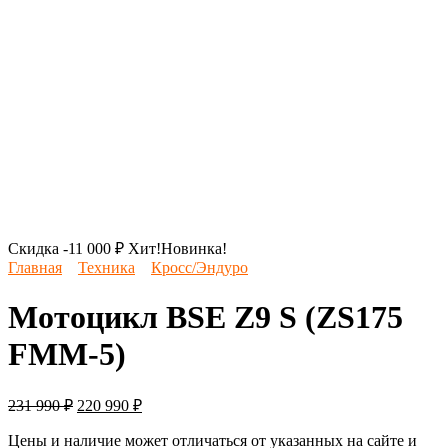
Скидка -
11 000
₽
Хит!
Новинка!
Главная
Техника
Кросс/Эндуро
Мотоцикл BSE Z9 S (ZS175
FMM-5)
Первоначальная
Текущая
231 990
₽
220 990
₽
цена
цена:
составляла
220
Цены и наличие может отличаться от указанных на сайте и