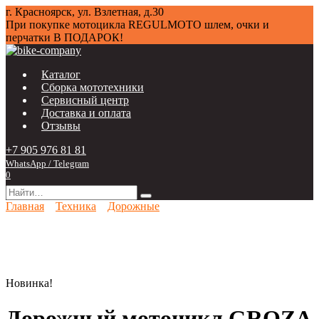
Перейти
г. Красноярск, ул. Взлетная, д.30
к
При покупке мотоцикла
REGULMOTO
шлем, очки и
содержанию
перчатки В ПОДАРОК!
Каталог
Сборка мототехники
Сервисный центр
Доставка и оплата
Отзывы
+7 905 976 81 81
WhatsApp / Telegram
0
Search
for:
Главная
Техника
Дорожные
Новинка!
Дорожный мотоцикл GROZA