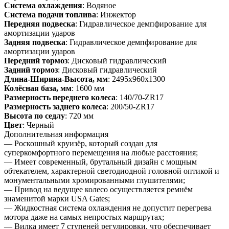
Система охлаждения
: Водяное
Система подачи топлива
: Инжектор
Передняя подвеска
: Гидравлическое демпфирование для
амортизации ударов
Задняя подвеска
: Гидравлическое демпфирование для
амортизации ударов
Передний тормоз
: Дисковый гидравлический
Задний тормоз
: Дисковый гидравлический
Длина-Ширина-Высота, мм
: 2495х960х1300
Колёсная база, мм
: 1600 мм
Размерность переднего колеса
: 140/70-ZR17
Размерность заднего колеса
: 200/50-ZR17
Высота по седлу
: 720 мм
Цвет
: Черный
Дополнительная информация
— Роскошный круизёр, который создан для
суперкомфортного перемещения на любые расстояния;
— Имеет современный, брутальный дизайн с мощным
обтекателем, характерной светодиодной головной оптикой и
монументальными хромированными глушителями;
— Привод на ведущее колесо осуществляется ремнём
знаменитой марки USA Gates;
— Жидкостная система охлаждения не допустит перегрева
мотора даже на самых непростых маршрутах;
— Вилка имеет 7 ступеней регулировки, что обеспечивает