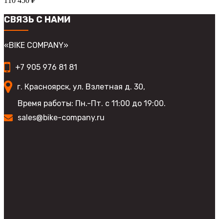
110 450
₽
выбрать
несколько
на
вариаций.
СВЯЗЬ С НАМИ
странице
Опции
товара.
можно
выбрать
«BIKE COMPANY»
на
странице
+7 905 976 81 81
товара.
г. Красноярск, ул. Взлетная д. 30,
Время работы: Пн.-Пт. с 11:00 до 19:00.
sales@bike-company.ru