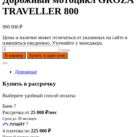
TRAVELLER 800
900 000
₽
Цены и наличие может отличаться от указанных на сайте и
изменяться ежедневно. Уточняйте у менеджера.
Количество
товара
В корзину
Купить в один клик
Дорожный
мотоцикл
GROZA
Дорожные
TRAVELLER
800
Купить в рассрочку
Выберите удобный способ оплаты:
Банк
?
Рассрочка от
25 000 ₽/мес
Срок до 36 месяцев
?
4 платежа по
225 000 ₽
Первый платеж сразу