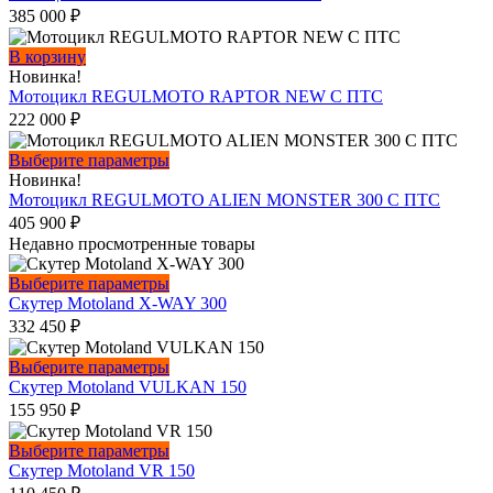
385 000
₽
В корзину
Новинка!
Мотоцикл REGULMOTO RAPTOR NEW С ПТС
222 000
₽
Этот
Выберите параметры
товар
Новинка!
имеет
Мотоцикл REGULMOTO ALIEN MONSTER 300 С ПТС
несколько
405 900
₽
вариаций.
Недавно просмотренные товары
Опции
можно
Этот
Выберите параметры
выбрать
товар
Скутер Motoland X-WAY 300
на
имеет
332 450
₽
странице
несколько
товара.
вариаций.
Этот
Выберите параметры
Опции
товар
Скутер Motoland VULKAN 150
можно
имеет
155 950
₽
выбрать
несколько
на
вариаций.
Этот
Выберите параметры
странице
Опции
товар
Скутер Motoland VR 150
товара.
можно
имеет