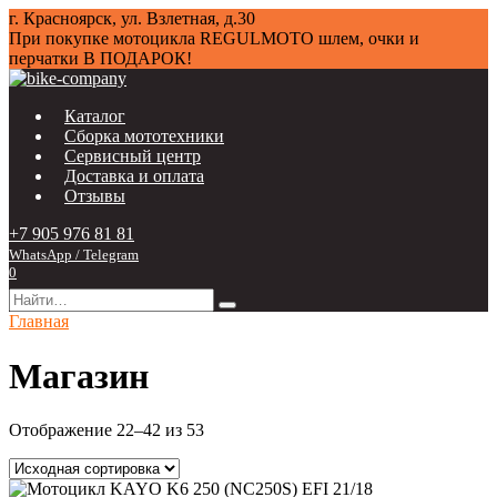
Перейти
г. Красноярск, ул. Взлетная, д.30
к
При покупке мотоцикла
REGULMOTO
шлем, очки и
содержанию
перчатки В ПОДАРОК!
Каталог
Сборка мототехники
Сервисный центр
Доставка и оплата
Отзывы
+7 905 976 81 81
WhatsApp / Telegram
0
Search
for:
Главная
Магазин
Отображение 22–42 из 53