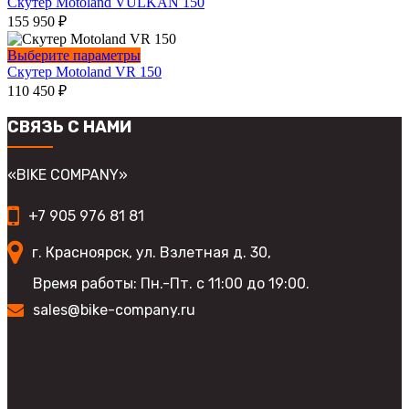
товар
Скутер Motoland VULKAN 150
можно
имеет
155 950
₽
выбрать
несколько
на
вариаций.
Этот
Выберите параметры
странице
Опции
товар
Скутер Motoland VR 150
товара.
можно
имеет
110 450
₽
выбрать
несколько
на
вариаций.
СВЯЗЬ С НАМИ
странице
Опции
товара.
можно
выбрать
«BIKE COMPANY»
на
странице
+7 905 976 81 81
товара.
г. Красноярск, ул. Взлетная д. 30,
Время работы: Пн.-Пт. с 11:00 до 19:00.
sales@bike-company.ru