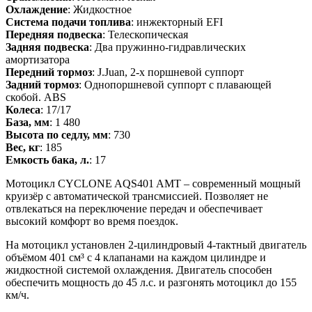
Охлаждение
: Жидкостное
Система подачи топлива
: инжекторный EFI
Передняя подвеска
: Телескопическая
Задняя подвеска
: Два пружинно-гидравлических
амортизатора
Передний тормоз
: J.Juan, 2-х поршневой суппорт
Задний тормоз
: Однопоршневой суппорт с плавающей
скобой. ABS
Колеса
: 17/17
База, мм
: 1 480
Высота по седлу, мм
: 730
Вес, кг
: 185
Емкость бака, л.
: 17
Мотоцикл CYCLONE AQS401 AMT – современный мощный
круизёр с автоматической трансмиссией. Позволяет не
отвлекаться на переключение передач и обеспечивает
высокий комфорт во время поездок.
На мотоцикл установлен 2-цилиндровый 4-тактный двигатель
объёмом 401 см³ с 4 клапанами на каждом цилиндре и
жидкостной системой охлаждения. Двигатель способен
обеспечить мощность до 45 л.с. и разгонять мотоцикл до 155
км/ч.