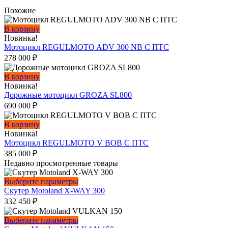
Похожие
В корзину
Новинка!
Мотоцикл REGULMOTO ADV 300 NB С ПТС
278 000
₽
В корзину
Новинка!
Дорожные мотоцикл GROZA SL800
690 000
₽
В корзину
Новинка!
Мотоцикл REGULMOTO V BOB С ПТС
385 000
₽
Недавно просмотренные товары
Этот
Выберите параметры
товар
Скутер Motoland X-WAY 300
имеет
332 450
₽
несколько
вариаций.
Этот
Выберите параметры
Опции