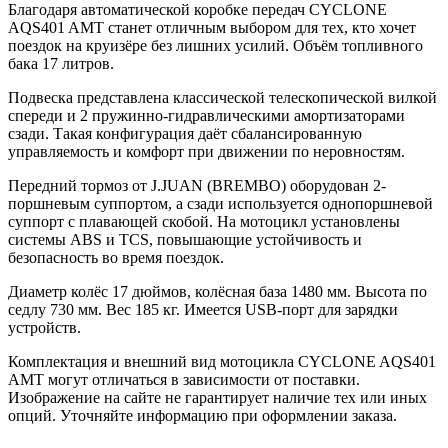
Благодаря автоматической коробке передач CYCLONE
AQS401 AMT станет отличным выбором для тех, кто хочет
поездок на круизёре без лишних усилий. Объём топливного
бака 17 литров.
Подвеска представлена классической телескопической вилкой
спереди и 2 пружинно-гидравлическими амортизаторами
сзади. Такая конфигурация даёт сбалансированную
управляемость и комфорт при движении по неровностям.
Передний тормоз от J.JUAN (BREMBO) оборудован 2-
поршневым суппортом, а сзади используется однопоршневой
суппорт с плавающей скобой. На мотоцикл установлены
системы ABS и TCS, повышающие устойчивость и
безопасность во время поездок.
Диаметр колёс 17 дюймов, колёсная база 1480 мм. Высота по
седлу 730 мм. Вес 185 кг. Имеется USB-порт для зарядки
устройств.
Комплектация и внешний вид мотоцикла CYCLONE AQS401
AMT могут отличаться в зависимости от поставки.
Изображение на сайте не гарантирует наличие тех или иных
опций. Уточняйте информацию при оформлении заказа.