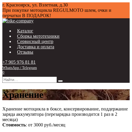
Перейти
г. Красноярск, ул. Взлетная, д.30
к
При покупке мотоцикла
REGULMOTO
шлем, очки и
содержанию
перчатки В ПОДАРОК!
Каталог
Сборка мототехники
Сервисный центр
Доставка и оплата
Отзывы
+7 905 976 81 81
WhatsApp / Telegram
0
Search
for:
Хранение
Хранение мотоцикла в боксе, консервирование, поддержание
заряда аккумулятора (перезарядка производится 1 раз в 2
месяца)
Стоимость
: от 3000 руб./месяц