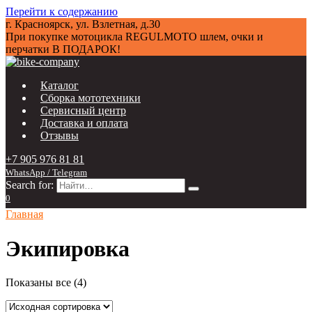
Перейти к содержанию
г. Красноярск, ул. Взлетная, д.30
При покупке мотоцикла
REGULMOTO
шлем, очки и
перчатки В ПОДАРОК!
Каталог
Сборка мототехники
Сервисный центр
Доставка и оплата
Отзывы
+7 905 976 81 81
WhatsApp / Telegram
Search for:
0
Главная
Экипировка
Показаны все (4)