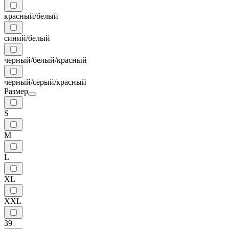
красный/белый
синий/белый
черный/белый/красный
черный/серый/красный
Размер
S
M
L
XL
XXL
39